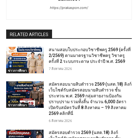
https://prakaspon.com/
RELATED ARTICLES
สนามสอบใบประกอบวิชาชีพครู 2569 (ครั้งที่
2/2569) ตามมาตรฐานวิชาชีพครู วิชาครู
ครั้งที่ 2 ระบบกระดาษ ประจำปี พ.ศ. 2569
7 สิงหาคม 2026
ข่าวการศึกษา
สมัครสอบนายสิบตำรวจ 2569 (นสต.18) ลิงก์
เว็บไซต์รับสมัครสอบนายสิบตำรวจ ชั้น
ประทวน พ.ศ. 2569 กลุ่มสายงานป้องกัน
ปราบปราม รวมทั้งสิ้น จำนวน 6,000 อัตรา
ข่าวการศึกษา
เปิดรับสมัครวันที่ 8 สิงหาคม – 19 สิงหาคม
2569 คลิกที่นี่
6 สิงหาคม 2026
สมัครสอบตํารวจ 2569 (นสต.18) ลิงก์