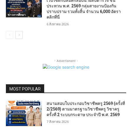
เว็บไซต์รับสมัครสอบนายสิบตำรวจ ชั้น
ประทวน พ.ศ. 2569 กลุ่มสายงานป้องกัน
ปราบปราม รวมทั้งสิ้น จำนวน 6,000 อัตรา
ข่าวการศึกษา
คลิกที่นี่
6 สิงหาคม 2026
- Advertisment -
MOST POPULAR
สนามสอบใบประกอบวิชาชีพครู 2569 (ครั้งที่
2/2569) ตามมาตรฐานวิชาชีพครู วิชาครู
ครั้งที่ 2 ระบบกระดาษ ประจำปี พ.ศ. 2569
7 สิงหาคม 2026