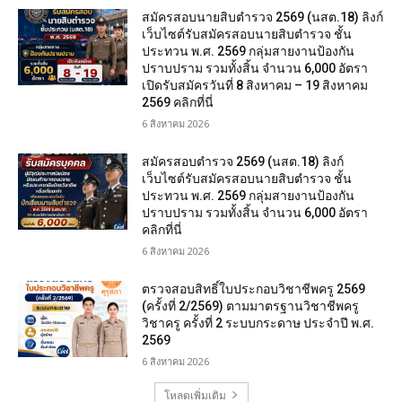
สมัครสอบนายสิบตำรวจ 2569 (นสต.18) ลิงก์
เว็บไซต์รับสมัครสอบนายสิบตำรวจ ชั้น
ประทวน พ.ศ. 2569 กลุ่มสายงานป้องกัน
ปราบปราม รวมทั้งสิ้น จำนวน 6,000 อัตรา
เปิดรับสมัครวันที่ 8 สิงหาคม – 19 สิงหาคม
2569 คลิกที่นี่
6 สิงหาคม 2026
สมัครสอบตํารวจ 2569 (นสต.18) ลิงก์
เว็บไซต์รับสมัครสอบนายสิบตำรวจ ชั้น
ประทวน พ.ศ. 2569 กลุ่มสายงานป้องกัน
ปราบปราม รวมทั้งสิ้น จำนวน 6,000 อัตรา
คลิกที่นี่
6 สิงหาคม 2026
ตรวจสอบสิทธิ์ใบประกอบวิชาชีพครู 2569
(ครั้งที่ 2/2569) ตามมาตรฐานวิชาชีพครู
วิชาครู ครั้งที่ 2 ระบบกระดาษ ประจำปี พ.ศ.
2569
6 สิงหาคม 2026
โหลดเพิ่มเติม