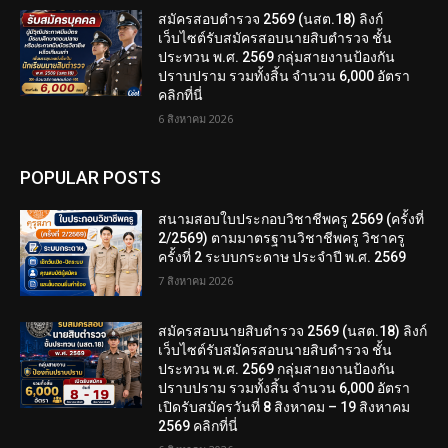
สมัครสอบตํารวจ 2569 (นสต.18) ลิงก์
เว็บไซต์รับสมัครสอบนายสิบตำรวจ ชั้น
ประทวน พ.ศ. 2569 กลุ่มสายงานป้องกัน
ปราบปราม รวมทั้งสิ้น จำนวน 6,000 อัตรา
คลิกที่นี่
6 สิงหาคม 2026
POPULAR POSTS
สนามสอบใบประกอบวิชาชีพครู 2569 (ครั้งที่
2/2569) ตามมาตรฐานวิชาชีพครู วิชาครู
ครั้งที่ 2 ระบบกระดาษ ประจำปี พ.ศ. 2569
7 สิงหาคม 2026
สมัครสอบนายสิบตำรวจ 2569 (นสต.18) ลิงก์
เว็บไซต์รับสมัครสอบนายสิบตำรวจ ชั้น
ประทวน พ.ศ. 2569 กลุ่มสายงานป้องกัน
ปราบปราม รวมทั้งสิ้น จำนวน 6,000 อัตรา
เปิดรับสมัครวันที่ 8 สิงหาคม – 19 สิงหาคม
2569 คลิกที่นี่