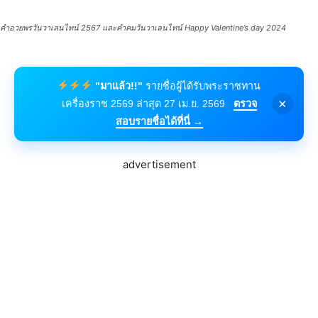
คําอวยพรวันวาเลนไทน์ 2567 และคําคมวันวาเลนไทน์ Happy Valentine’s day 2024
"มาแล้ว!!"
รายชื่อผู้ได้รับพระราชทาน
×
เครื่องราช 2569 ล่าสุด 27 เม.ย. 2569
ตรวจ
สอบรายชื่อได้ที่นี่ →
advertisement