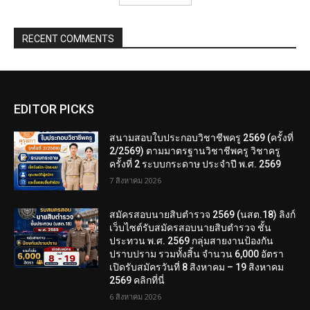
RECENT COMMENTS
EDITOR PICKS
สนามสอบใบประกอบวิชาชีพครู 2569 (ครั้งที่
2/2569) ตามมาตรฐานวิชาชีพครู วิชาครู
ครั้งที่ 2 ระบบกระดาษ ประจำปี พ.ศ. 2569
7 สิงหาคม 2026
สมัครสอบนายสิบตำรวจ 2569 (นสต.18) ลิงก์
เว็บไซต์รับสมัครสอบนายสิบตำรวจ ชั้น
ประทวน พ.ศ. 2569 กลุ่มสายงานป้องกัน
ปราบปราม รวมทั้งสิ้น จำนวน 6,000 อัตรา
เปิดรับสมัครวันที่ 8 สิงหาคม – 19 สิงหาคม
2569 คลิกที่นี่
6 สิงหาคม 2026