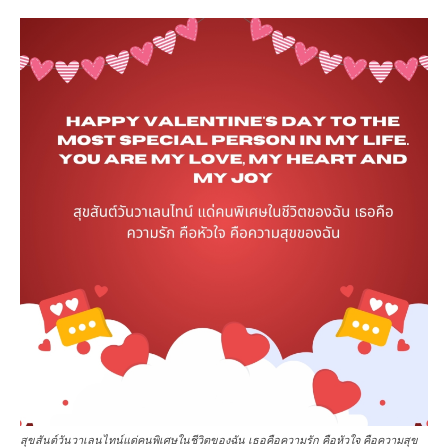
สุขสันต์วันวาเลนไทน์แด่คนพิเศษในชีวิตของฉัน เธอคือความรัก คือหัวใจ คือความสุข