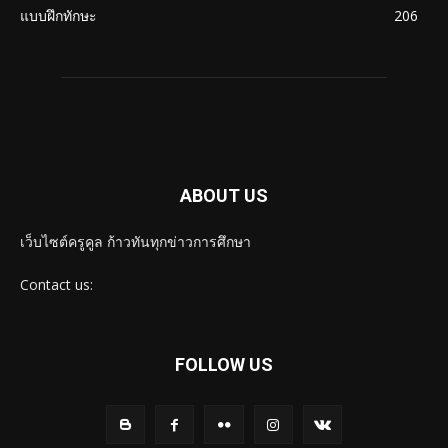
แบบฝึกทักษะ
206
ABOUT US
เว็บไซต์ครูคูล ก้าวทันทุกข่าวการศึกษา
Contact us:
FOLLOW US