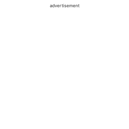
advertisement