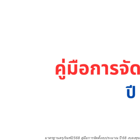
มาตรฐานครุภัณฑ์2568 คู่มือการจัดตั้งงบประมาณ ปี 68 งบลงทุน ค่า