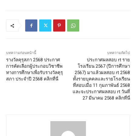
บทความก่อนหน้านี้
บทความถัดไป
รางวัลคุรุสภา 2568 ประกาศ
ประกาศผลสอบ rt ราย
การคัดเลือกผู้ประกอบวิชาชีพ
โรงเรียน 2567 (ปีการศึกษา
ทางการศึกษาเพื่อรับรางวัลคุรุ
2567) มาแล้วผลสอบ rt 2568
สภา ประจำปี 2568 คลิกที่นี่
ทั้งรายบุคคลและรายโรงเรียน
ที่สอบเมื่อ 11 กุมภาพันธ์ 2568
และจะประกาศผลสอบ rt วันที่
27 มีนาคม 2568 คลิกที่นี่