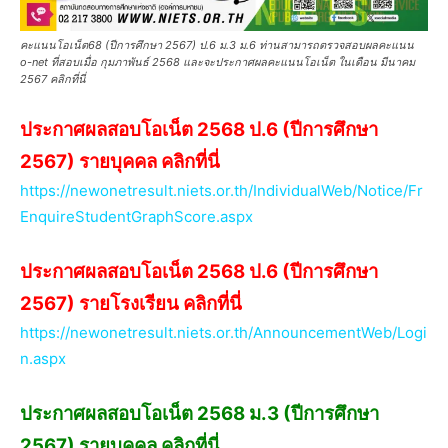
คะแนนโอเน็ต68 (ปีการศึกษา 2567) ป.6 ม.3 ม.6 ท่านสามารถตรวจสอบผลคะแนน
o-net ที่สอบเมื่อ กุมภาพันธ์ 2568 และจะประกาศผลคะแนนโอเน็ต ในเดือน มีนาคม
2567 คลิกที่นี่
ประกาศผลสอบโอเน็ต 2568 ป.6 (ปีการศึกษา
2567) รายบุคคล คลิกที่นี่
https://newonetresult.niets.or.th/IndividualWeb/Notice/Fr
EnquireStudentGraphScore.aspx
ประกาศผลสอบโอเน็ต 2568 ป.6 (ปีการศึกษา
2567) รายโรงเรียน คลิกที่นี่
https://newonetresult.niets.or.th/AnnouncementWeb/Logi
n.aspx
ประกาศผลสอบโอเน็ต 2568 ม.3 (ปีการศึกษา
2567) รายบุคคล คลิกที่นี่