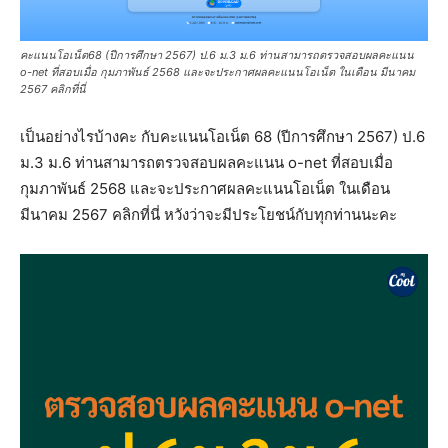
คะแนนโอเน็ต68 (ปีการศึกษา 2567) ป.6 ม.3 ม.6 ท่านสามารถตรวจสอบผลคะแนน
o-net ที่สอบเมื่อ กุมภาพันธ์ 2568 และจะประกาศผลคะแนนโอเน็ต ในเดือน มีนาคม
2567 คลิกที่นี่
เป็นอย่างไรบ้างคะ กับคะแนนโอเน็ต 68 (ปีการศึกษา 2567) ป.6
ม.3 ม.6 ท่านสามารถตรวจสอบผลคะแนน o-net ที่สอบเมื่อ
กุมภาพันธ์ 2568 และจะประกาศผลคะแนนโอเน็ต ในเดือน
มีนาคม 2567 คลิกที่นี่ หวังว่าจะมีประโยชน์กับทุกท่านนะคะ