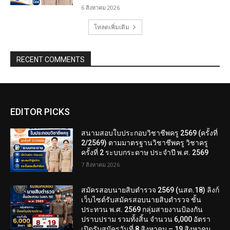
6 สิงหาคม 2026
โหลดเพิ่มเติม
RECENT COMMENTS
EDITOR PICKS
สนามสอบใบประกอบวิชาชีพครู 2569 (ครั้งที่
2/2569) ตามมาตรฐานวิชาชีพครู วิชาครู
ครั้งที่ 2 ระบบกระดาษ ประจำปี พ.ศ. 2569
7 สิงหาคม 2026
สมัครสอบนายสิบตำรวจ 2569 (นสต.18) ลิงก์
เว็บไซต์รับสมัครสอบนายสิบตำรวจ ชั้น
ประทวน พ.ศ. 2569 กลุ่มสายงานป้องกัน
ปราบปราม รวมทั้งสิ้น จำนวน 6,000 อัตรา
เปิดรับสมัครวันที่ 8 สิงหาคม – 19 สิงหาคม