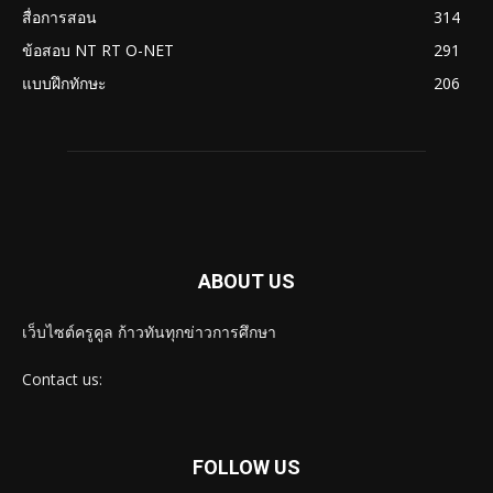
สื่อการสอน
314
ข้อสอบ NT RT O-NET
291
แบบฝึกทักษะ
206
ABOUT US
เว็บไซต์ครูคูล ก้าวทันทุกข่าวการศึกษา
Contact us:
FOLLOW US