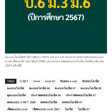
คะแนนโอเน็ต68 (ปีการศึกษา 2567) ป.6 ม.3 ม.6 ท่านสามารถตรวจสอบผลคะแนน
o-net ที่สอบเมื่อ กุมภาพันธ์ 2568 และจะประกาศผลคะแนนโอเน็ต ในเดือน มีนาคม
2567 คลิกที่นี่
TAGS
O-NET
Onet
onet 67
ข้อสอบ o-net
ข้อสอบโอเน็ต
คะแนนโอเน็ต
คะแนนโอเน็ต 66
คะแนนโอเน็ต 67
คะแนนโอเน็ต 68
ดูคะแนนโอเน็ต
ประกาศผลสอบโอเน็ต 66
ประกาศผลสอบโอเน็ต 67
ผลคะแนน O-NET 2568
ผลสอบโอเน็ต
ผลสอบโอเน็ต 67
เช็คคะแนน onet
เช็คคะแนน onet 2567
โอเน็ต
โอเน็ต 67