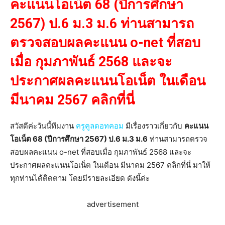
คะแนนโอเน็ต 68 (ปีการศึกษา
2567) ป.6 ม.3 ม.6 ท่านสามารถ
ตรวจสอบผลคะแนน o-net ที่สอบ
เมื่อ กุมภาพันธ์ 2568 และจะ
ประกาศผลคะแนนโอเน็ต ในเดือน
มีนาคม 2567 คลิกที่นี่
สวัสดีค่ะวันนี้ทีมงาน
ครูคูลดอทคอม
มีเรื่องราวเกี่ยวกับ
คะแนน
โอเน็ต 68 (ปีการศึกษา 2567) ป.6 ม.3 ม.6
ท่านสามารถตรวจ
สอบผลคะแนน o-net ที่สอบเมื่อ กุมภาพันธ์ 2568 และจะ
ประกาศผลคะแนนโอเน็ต ในเดือน มีนาคม 2567 คลิกที่นี่ มาให้
ทุกท่านได้ติดตาม โดยมีรายละเอียด ดังนี้ค่ะ
advertisement