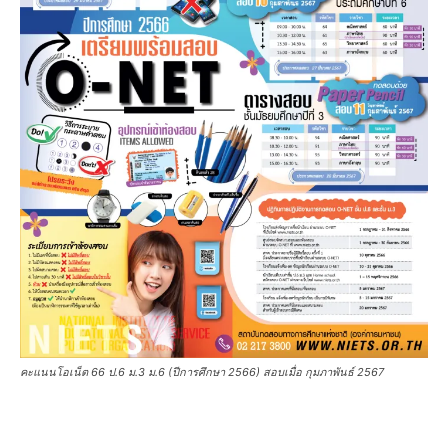
คะแนนโอเน็ต 66 ป.6 ม.3 ม.6 (ปีการศึกษา 2566) สอบเมื่อ กุมภาพันธ์ 2567