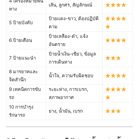
4 เครื่องหมายพื้น
เส้น, ลูกศร, สัญลักษณ์
ทาง
ป้ายแดง-ขาว, ต้องปฏิบัติ
5 ป้ายบังคับ
ตาม
ป้ายเหลือง-ดำ, แจ้ง
6 ป้ายเตือน
อันตราย
ป้ายน้ำเงิน-เขียว, ข้อมูล
7 ป้ายแนะนำ
การเดินทาง
8 มารยาทและ
น้ำใจ, ความรับผิดชอบ
จิตสำนึก
9 เทคนิคการขับ
ระยะห่าง, การเบรก,
รถ
สภาพอากาศ
10 การบำรุง
ยาง, น้ำมัน, เบรก
รักษารถ