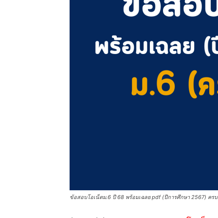
ข้อสอบโอเน็ตม.6 ปี 68 พร้อมเฉลย pdf (ปีการศึกษา 2567) ครบท