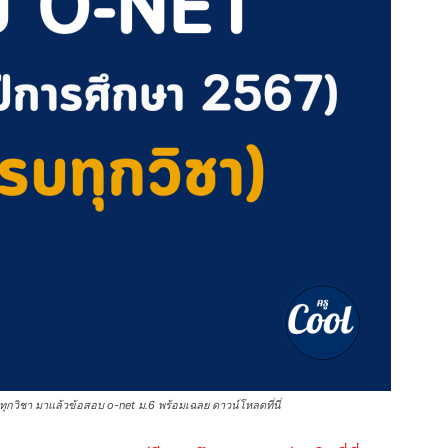
ุกวิชา มาแล้วข้อสอบ o-net ม.6 พร้อมเฉลย ดาวน์โหลดที่นี่