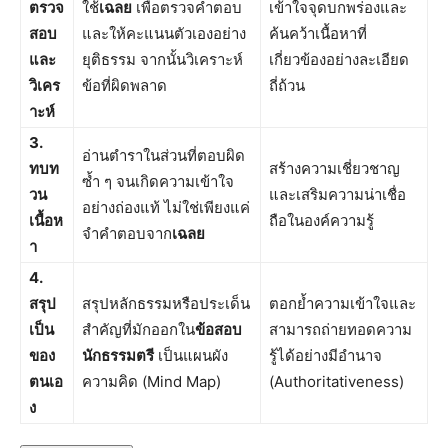
ตรวจ
ใช้
เฉลย
เพื่อตรวจคำตอบ
เข้าใจจุดบกพร่องและ
สอบ
และให้คะแนนตัวเองอย่าง
ค้นคว้าเนื้อหาที่
และ
ยุติธรรม จากนั้นวิเคราะห์
เกี่ยวข้องอย่างละเอียด
วิเคร
ข้อที่ผิดพลาด
ถี่ถ้วน
าะห์
3.
อ่านตำราในส่วนที่ตอบผิด
ทบท
สร้างความเชี่ยวชาญ
ซ้ำ ๆ จนเกิดความเข้าใจ
วน
และเสริมความน่าเชื่อ
อย่างถ่องแท้ ไม่ใช่เพียงแค่
เนื้อห
ถือในองค์ความรู้
จำคำตอบจาก
เฉลย
า
4.
สรุป
สรุปหลักธรรมหรือประเด็น
ตอกย้ำความเข้าใจและ
เป็น
สำคัญที่มักออกใน
ข้อสอบ
สามารถถ่ายทอดความ
ของ
นักธรรมตรี
เป็นแผนผัง
รู้ได้อย่างมีอำนาจ
ตนเอ
ความคิด (Mind Map)
(Authoritativeness)
ง