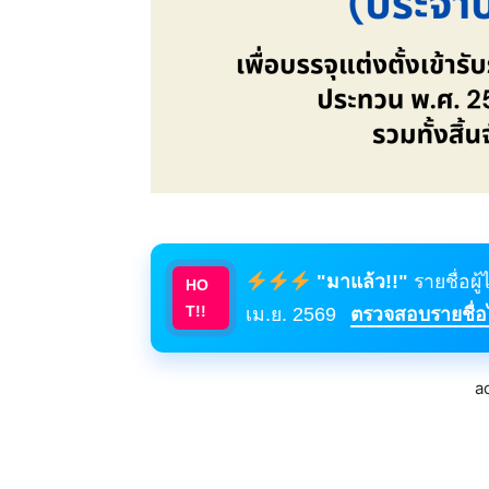
"มาแล้ว!!"
รายชื่อผู
HO
T!!
เม.ย. 2569
ตรวจสอบรายชื่อได
a