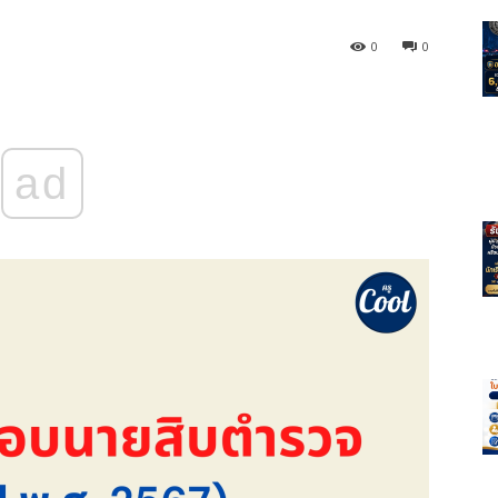
0
0
ad